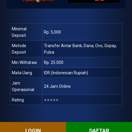
Minimal
Rp. 5,000
Deposit
Metode
Transfer Antar Bank, Dana, Ovo, Gopay,
Deposit
Pulsa
Min Withdraw
Rp. 25.000
Mata Uang
IDR (Indonesian Rupiah)
Jam
24 Jam Online
Operasional
Rating
⭐⭐⭐⭐⭐
Mahkota212
LOGIN
DAFTAR